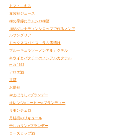
トマトエキス
赤紫蘇ジュース
梅の季節にラムシロ梅酒
1883グレナディンシロップで作るノンア
ルサングリア
ミックススパイス ラム酒漬け
ブルーキュラソーノンアルカクテル
キウイとパクチーのノンアルカクテル
with 1883
アロエ酒
甘酒
お屠蘇
やまぼうし×ブランデー
オレンジ×コーヒー×ブランディー
リモンチェロ
月桂樹のリキュール
干しカリン+ブランデー
ローズヒップ酒