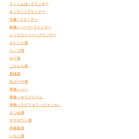
さくらんぼ×ブランデー
キンカン×ブランデー
甘夏×ブランデー
柑橘×ハーブ×ブランデー
ミックスベリー×ブランデー
オレンジ酒
リンゴ酒
ボケ酒
こけもも酒
黄桃酒
​白ゴーヤ酒
青梅＋ジン
青梅＋ホワイトラム
青梅＋スピリタス（ウォッカ）
なつめ酒
ヤマボウシ酒
赤紫蘇酒
いちご酒