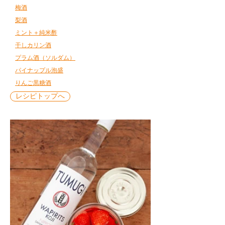
梅酒
梨酒
ミント＋純米酢
干しカリン酒
プラム酒（ソルダム）
パイナップル泡盛
りんご黒糖酒
レシピトップへ