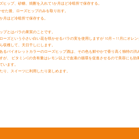
)にローズヒップ、砂糖、焼酎を入れて1か月ほど冷暗所で保存する。
月寝かせた後、ローズヒップのみを取り出す。
～3か月ほど冷暗所で保存する。
ップとはバラの果実のことです。
ローズという小さい白い花を咲かせるバラの実を使用しますが 10月～11月にオレン
ら収穫して、天日干しにします。
あるバイオレットカラーのローズヒップ酒は、その色も鮮やかで香り高く独特の渋
すが、 ビタミンCの含有量はレモン以上で血液の循環を促進させるので美容にも効
ています。
たり、スイーツに利用したり楽しめます。