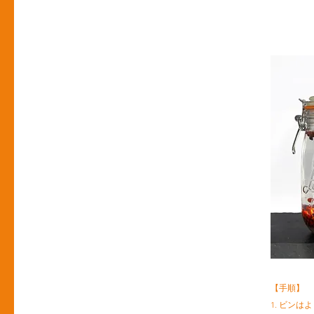
【手順】
1. ビン