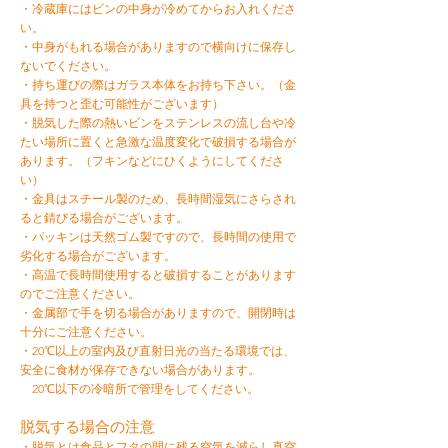
・冷蔵庫にはビンの中身が冷めてからお入れくださ
い。
・中身がもれる場合がありますので横向けに保存し
ないでください。
・持ち運びの際はガラス本体をお持ち下さい。（金
具を持つと歪む可能性がございます）
・脱気した際の熱いビンをステンレスの流し台や冷
たい場所に置くと急激な温度変化で破損する
場合が
あります。（フキンなどにひくようにしてくださ
い）
・金具はスチール製のため、長時間湿気にさらされ
ると錆びる場合がございます。
・パッキンは天然ゴム製ですので、長時間の使用で
劣化する場合がございます。
・高温で長時間使用すると破損することがあります
のでご注意ください。
・金属部で手を切る場合がありますので、開閉時は
十分にご注意ください。
・20℃以上の室内及び直射日光の当たる環境では、
安全に食材が保存できない場合があります。
20℃以下の冷暗所で管理をしてください。
脱気する場合の注意
・脱気とは食品とフタの間に残る空気を減らし真空