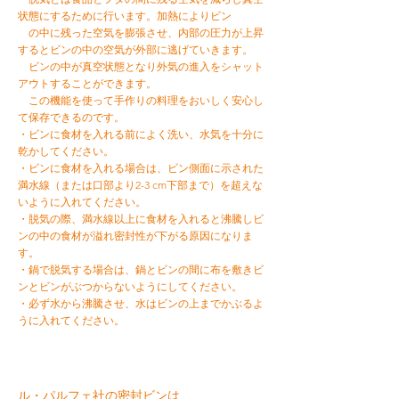
状態にするために行います。加熱によりビン
の中に残った空気を膨張させ、内部の圧力が上昇
するとビンの中の空気が外部に逃げていきま
す。
ビンの中が真空状態となり外気の進入をシャット
アウトすることができます。
この機能を使って手作りの料理をおいしく安心し
て保存できるのです。
・ビンに食材を入れる前によく洗い、水気を十分に
乾かしてください。
・ビンに食材を入れる場合は、ビン側面に示された
満水線（または口部より2-3 cm下部まで）を
超えな
いように入れてください。
・脱気の際、満水線以上に食材を入れると沸騰しビ
ンの中の食材が溢れ密封性が下がる原因にな
り
ま
す。
・鍋で脱気する場合は、鍋とビンの間に布を敷きビ
ンとビンがぶつからないようにしてください。
・必ず水から沸騰させ、水はビンの上までかぶるよ
うに入れてください。
ル・パルフェ社の密封ビンは