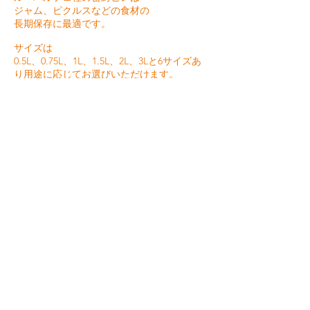
ジャム、ピクルスなどの食材の
長期保存に最適です。
サイズは
0.5L、0.75L、1L、1.5L、2L、3Lと6サイズあ
り用途に応じてお選びいただけます。
≫ 食材を長く保存させるために
（真空保存の手順）
≫ 使用上の注意
≫ 保存に必要なもの
≫
どうして保存瓶で保存するの？
≫ ル・パルフェ Q&A
≫
ル・パルフェ TVポッドキャスト
(※ユーザーのレシピを配信しています。
また、こちらのサイトは英語でのご紹介とな
り、動画の言語はフランス語となります。)