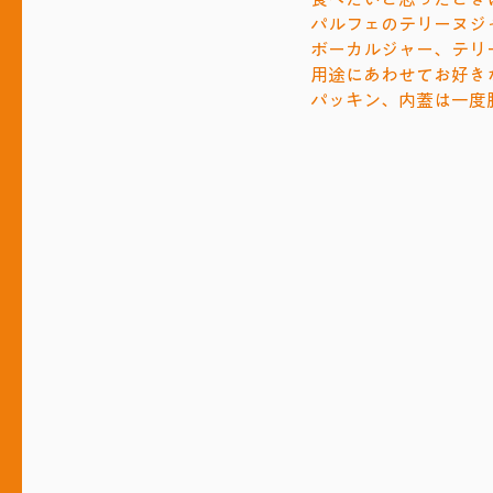
パルフェのテリーヌジ
ボーカルジャー、テリ
用途にあわせてお好き
パッキン、内蓋は一度
テリーヌジャー1000cc
1L・
7
φ110mm
φ
テリーヌジャー200cc