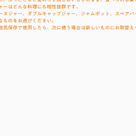
ャーはどんな料理にも相性抜群です。
ーヌジャー、ダブルキャップジャー、ジャムポット、スペアパ
なものをお選びください。
脱気保存で使用したら、次に使う場合は新しいものにお取替え
テリーヌジャー750cc
テリーヌジャー500cc
50cc・
500cc・
110mm
φ110mm
テリーヌジャー125cc