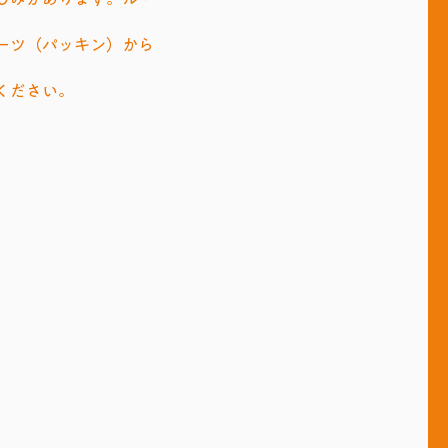
ーツ（パッキン）から
ください。
テリーヌジャー350cc
350cc・
φ95mm