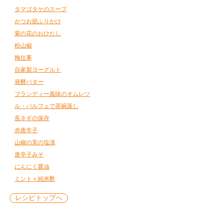
タマゴタケのスープ
かつお節ふりかけ
菊の花のおひたし
粉山椒
梅仕事
自家製ヨーグルト
発酵バター
ブランディー風味のオムレツ
ル・パルフェで茶碗蒸し
長ネギの保存
赤唐辛子
山椒の実の塩漬
唐辛子みそ
にんにく醤油
ミント＋純米酢
レシピトップへ