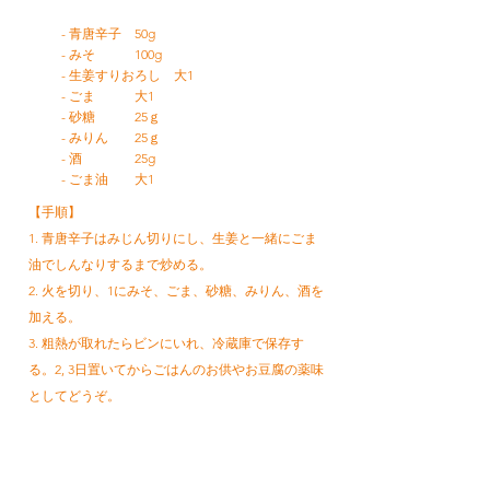
- 青唐辛子 50g
- みそ 100g
- 生姜すりおろし 大1
- ごま 大1
- 砂糖 25ｇ
- みりん 25ｇ
- 酒 25g
- ごま油 大1
【手順】
1. 青唐辛子はみじん切りにし、生姜と一緒にごま
油でしんなりするまで炒める。
2. 火を切り、1にみそ、ごま、砂糖、みりん、酒を
加える。
3. 粗熱が取れたらビンにいれ、冷蔵庫で保存す
る。2, 3日置いてからごはんのお供やお豆腐の薬味
としてどうぞ。
レシピトップへ