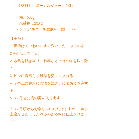
【材料】 ボーカルジャー 2.0L用
- 梅…600g
- 氷砂糖…200ｇ
- ジン(アルコール度数47.5度)…750ml
【手順】
1. 青梅はていねいに水で洗い、たっぷりの水に
2時間以上つける。
2. 水気を拭き取り、竹串などで梅の軸を取り除
く。
3. ビンに青梅と氷砂糖を交互に入れる。
4. その上に静かにお酒を注ぎ、冷暗所で保存す
る。
5. 3ヶ月後に梅の実を取り出す。
※3ヶ月頃からお楽しみいただけますが、1年以
上寝かせたほうが深みのある味に仕上がりま
す。
レシピトップへ