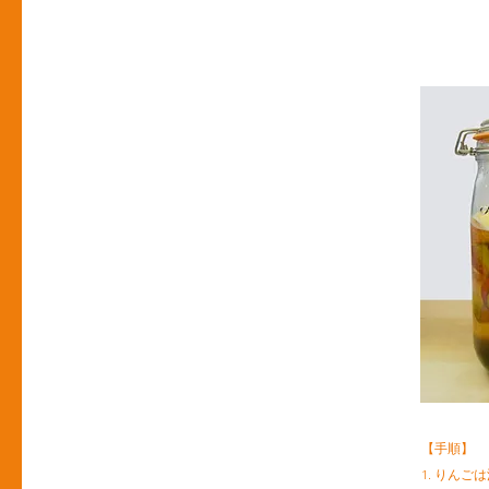
【手順】
1. りん