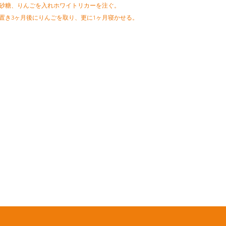
に黒砂糖、りんごを入れホワイトリカーを注ぐ。
所に置き3ヶ月後にりんごを取り、更に1ヶ月寝かせる。