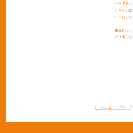
2. ヘタ
3. きれ
4. キン
※最近はハ
取り出した
レシピトップへ