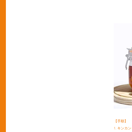
【手順】
1. キン