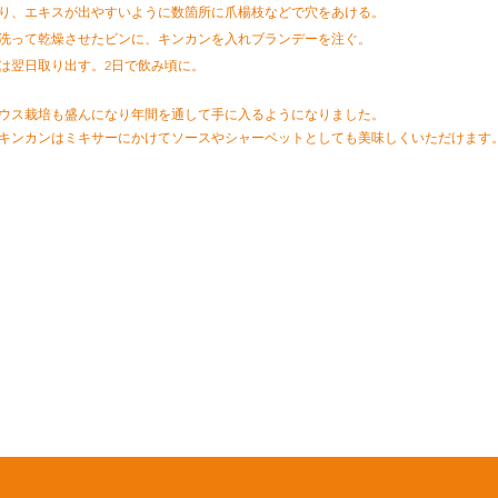
をとり、エキスが出やすいように数箇所に爪楊枝などで穴をあける。
いに洗って乾燥させたビンに、キンカンを入れブランデーを注ぐ。
カンは翌日取り出す。2日で飲み頃に。
ウス栽培も盛んになり年間を通して手に入るようになりました。
キンカンはミキサーにかけてソースやシャーベットとしても美味しくいただけます