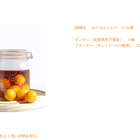
【材料】 ボーカルジャー 0.75L用
- キンカン（佐賀県伊万里産）…10個
- ブランデー（サントリーV.O使用）…40
カンをよく洗い水気を切る。