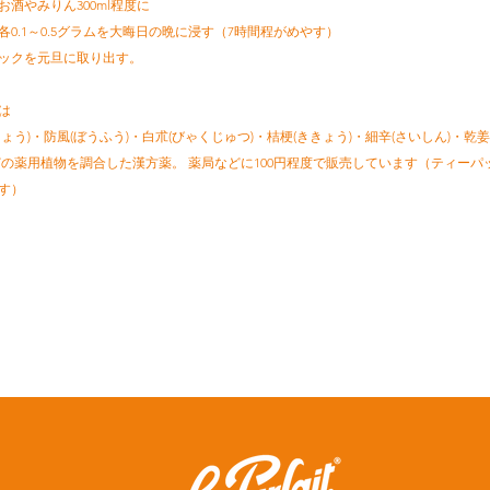
たお酒やみりん300ml程度に
、各0.1～0.5グラムを大晦日の晩に浸す（7時間程がめやす）
ーパックを元旦に取り出す。
は
ょう)・防風(ぼうふう)・白朮(びゃくじゅつ)・桔梗(ききょう)・細辛(さいしん)・乾姜
どの薬用植物を調合した漢方薬。 薬局などに100円程度で販売しています（ティーパ
す）