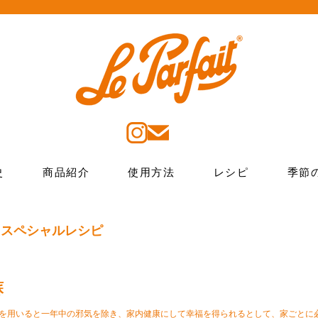
史
商品紹介
使用方法
レシピ
季節
 スペシャルレシピ
蘇
を用いると一年中の邪気を除き、家内健康にして幸福を得られるとして、家ごとに