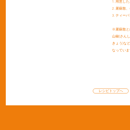
1. 用意し
2. 屠蘇散
3. ティ
※屠蘇散と
山椒(さんし
きょう)な
なっていま
レシピトップへ