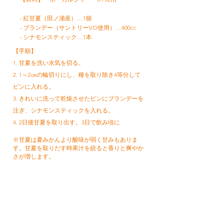
- 紅甘夏（田ノ浦産）…1個
- ブランデー（サントリーV.O使用）…400cc
- シナモンスティック…1本
【手順】
1. 甘夏を洗い水気を切る。
2. 1～2㎝の輪切りにし、種を取り除き4等分して
ビンに入れる。
3. きれいに洗って乾燥させたビンにブランデーを
注ぎ、シナモンスティックを入れる。
4. 2日後甘夏を取り出す。3日で飲み頃に
※甘夏は夏みかんより酸味が弱く甘みもありま
す。甘夏を取りだす時果汁を絞ると香りと爽やか
さが増します。
レシピトップへ