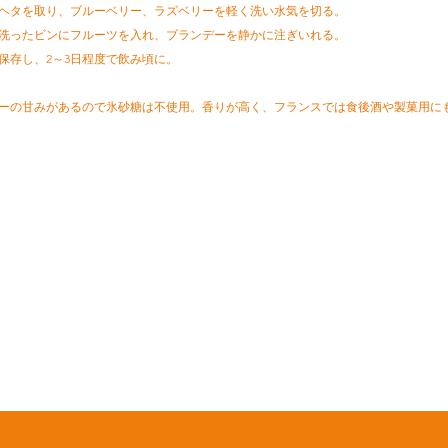
ごのヘタを取り、ブルーベリー、ラズベリーを軽く洗い水気を切る。
いに洗ったビンにフルーツを入れ、ブランデーを静かに注ぎいれる。
所で保存し、2～3日程度で飲み頃に。
ーの甘みがあるので氷砂糖は不使用。香りが高く、フランスでは食後酒や製菓用に