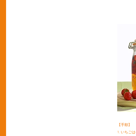
【手順】
1. いち