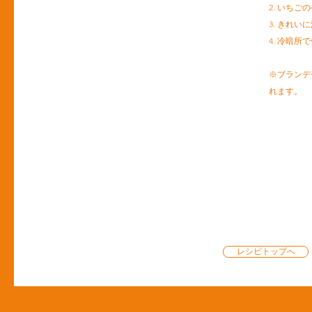
2. いち
3. きれ
4. 冷暗
※ブランデ
れます。
レシピトップへ