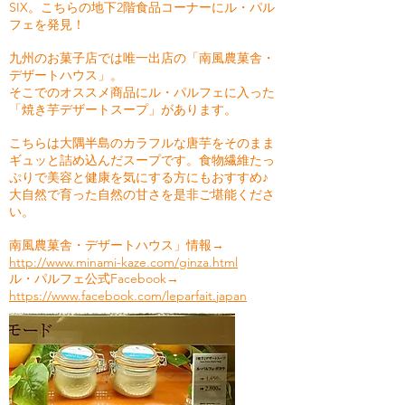
SIX。こちらの地下2階食品コーナーにル・パル
フェを発見！
九州のお菓子店では唯一出店の「南風農菓舎・
デザートハウス」。
そこでのオススメ商品にル・パルフェに入った
「焼き芋デザートスープ」があります。
こちらは大隅半島のカラフルな唐芋をそのまま
ギュッと詰め込んだスープです。食物繊維たっ
ぷりで美容と健康を気にする方にもおすすめ♪
大自然で育った自然の甘さを是非ご堪能くださ
い。
南風農菓舎・デザートハウス」情報→
http://www.minami-kaze.com/ginza.html
ル・パルフェ公式Facebook→
https://www.facebook.com/leparfait.japan