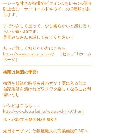
ーシーな甘さが特徴でビタミンCをレモン8個分
以上含む「サンゴールドキウイ」の 2種類があ
ります。
手でやさしく握って、少し柔らかいと感じるく
らいが食べ頃です。
是非みなさんも試してみてください！
もっと詳しく知りたい方はこちら
https://www.zespri-jp.com/
（ゼスプリホーム
ページ）
梅雨は梅酒の季節♪
梅酒を仕込む時期も後わずか！夏に入る前に
自家製酒を漬ければワクワク楽しくなること間
違いなし！
レシピはこちら→→
http://www.leparfait.jp/recipe/drink07.html
ル・パルフェ＠GINZA SIX!!!
先日オープンした銀座最大の商業施設GINZA