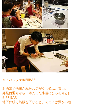
ル・パルフェ＠PRBAR
お洒落で洗練されたお店が立ち並ぶ北青山。
外苑西通りから一本入った小道にひっそりと佇
むPR BAR.
地下に続く階段を下りると、そこには温かい色