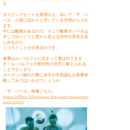
す。
ダイビングセットを着用の上、泳いで「ザ・パ
ール」の底にぽかりと空いている空洞から入れ
ます。
中には酸素があるので、そこで酸素ボンベをは
ずしてゆっくりと窓から見える水中の景色を楽
しみながら、
くつろぐことが出来るのです。
食事はル･パルフェに詰まって運ばれてきま
す！ル･パルフェの密封性が水圧に耐えられる
ことでピッタリ。
ヨーロッパ旅行の際に水中の不思議なお食事体
験してみてはいかがでしょうか。
「ザ・パール」映像こちら↓
https://z00ms.fr/belgique-the-pearl-restaurant-
sous-marin/