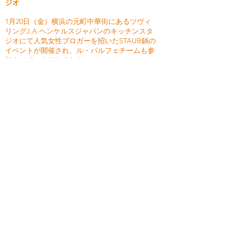
ジオ
1月20日（金）横浜の元町中華街にあるツヴィ
リングJ.A.ヘンケルスジャパンのキッチンスタ
ジオにて人気女性ブロガーを招いたSTAUB鍋の
イベントが開催され、ル・パルフェチームも参
加させていただきました。
お料理教室を体験した後、皆でSTAUB料理を堪
能致しました。
今回はぶりしゃぶ鍋だったのですが、付け合せ
に大根おろし、ポン酢、一味や刻みネギなどで
頂きます。それが主流な食べ方で最高に美味し
いのですが、今回は切り刻んだ柚子塩が用意さ
れていて、それを加えることでさらに絶品にな
りました！
最後に余ったお出汁をル･パルフェに入れお味
噌汁に使えそうだったので持ち帰らせていただ
き大満足です。
ZWILLING.cooking studio →
http://zwilling.cooking-studio.jp/