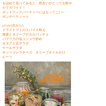
を詰めて並べてみると、色合いがとっても鮮や
かでカワイイ！
ポットラックパーティーにはもってこい♪
ボンナペティー☆
photo(左から);
ドライトマトのスパイス和え
海老とオリーブのカルパッチョ
パプリカの塩コショウ炒め
キヌアと豆サラダ
ケールサラダ
モッツァレラチーズ オリーブオイルがけ
ビーツ