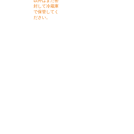
以外はまた密
封して冷蔵庫
で保管してく
ださい。
​材料
長ネギ 2本
ローリエ 2枚
＜マリネ液＞
米酢 大さじ2
オリーブオイル 大さじ3
塩 ひとつまみ
胡椒 少量