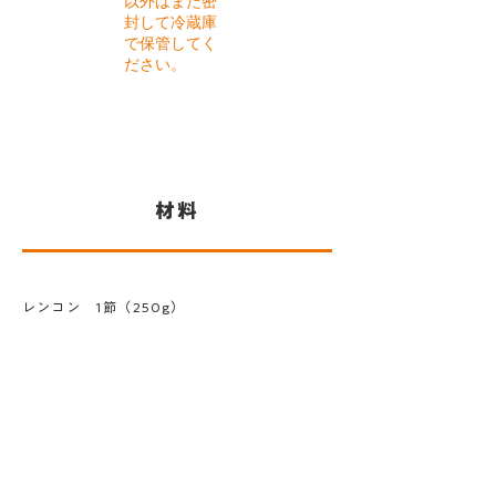
以外はまた密
封して冷蔵庫
で保管してく
ださい。
​材料
レンコン 1節（250g）
ごぼう １本
ネギ １本
パプリカ 1/2個
塩 小さじ1
＜ピクルス液＞
酢 100cc
水 100cc