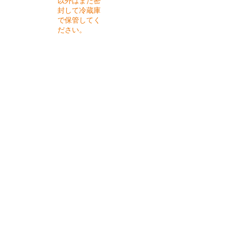
以外はまた密
封して冷蔵庫
で保管してく
ださい。
​材料
ブロッコリー １株
ツナ缶 80g
ニンニク 1かけ
パクチー（または青じそ）2株(30g)
長ねぎ 30g
オリーブオイル 大さじ１
みそ 大さじ1/２
白ワイン 大さじ１