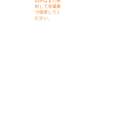
以外はまた密
封して冷蔵庫
で保管してく
ださい。
​材料
キャベツ 5枚
きゅうり 2本
野菜塩もみ用 ふたつまみ
レモン 1/3個
生姜 ひとかけ
昆布 5センチ
塩 小さじ1
お酢 大さじ1