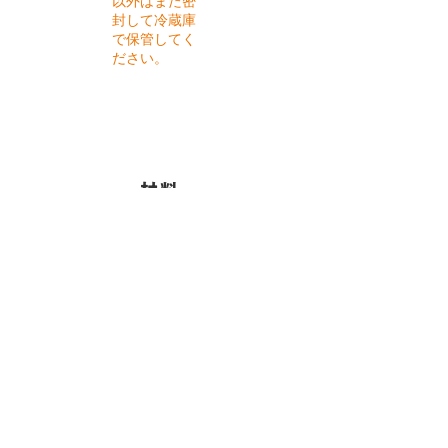
以外はまた密
封して冷蔵庫
で保管してく
ださい。
​材料
れんこん（6～7mm厚さの半月切り） 小1/2
節
赤玉ねぎ（6～7mm厚さの半月切り） 1/8個
まいたけ（ほぐす）1パック（約100g）
エリンギ（縦4等分に切る）1パック（約
100g）
水菜（食べやすい大きさに切る）適量
しょうゆ 大さじ1
オリーブオイル 大さじ1