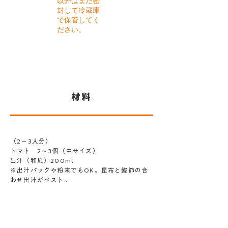
以外はまた密
封して冷蔵庫
で保管してく
ださい。
​材料
（2〜3人分）
トマト 2〜3個（中サイズ）
出汁（和風）200ml
※出汁パックや粉末でもOK。昆布と鰹節の合
わせ出汁がベスト。
醤油 大さじ1
みりん 大さじ1（甘さ控えめにしたい場合は
小さじ1）
塩 少々（必要に応じて）