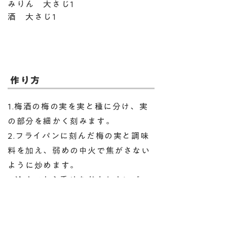
みりん 大さじ1
酒 大さじ1
作り方
1.梅酒の梅の実を実と種に分け、実
の部分を細かく刻みます。
2.フライパンに刻んだ梅の実と調味
料を加え、弱めの中火で焦がさない
ように炒めます。
3.冷めてから香りをだすためにゴマ
を追加しました。なくてもＯＫ。こ
こで少し砂糖を加えるとこってりし
て美味しいです。