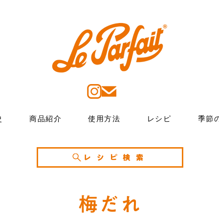
史
商品紹介
使用方法
レシピ
季節
レシピ検索
梅だれ