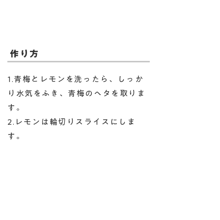
作り方
1.青梅とレモンを洗ったら、しっか
り水気をふき、青梅のヘタを取りま
す。
2.レモンは輪切りスライスにしま
す。
3.清潔なParfaitの保存瓶にすべての
材料を入れて蓋をします。冷暗所に
保存しましょう。
※時々瓶をゆっくり回すと味がなじ
みやすいです。