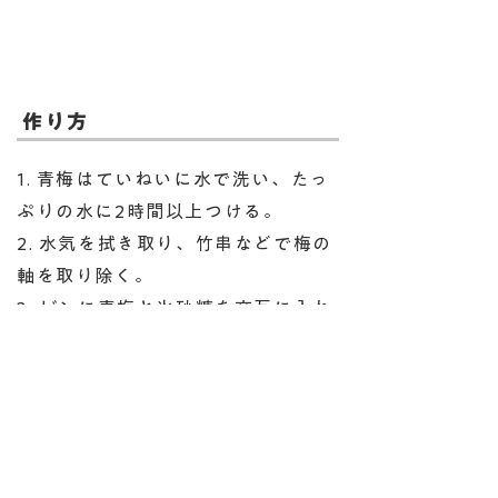
作り方
1. 青梅はていねいに水で洗い、たっ
ぷりの水に2時間以上つける。
2. 水気を拭き取り、竹串などで梅の
軸を取り除く。
3. ビンに青梅と氷砂糖を交互に入れ
る。
4. その上に静かにお酒を注ぎ、冷暗
所で保存する。
5. 3ヶ月後に梅の実を取り出す。