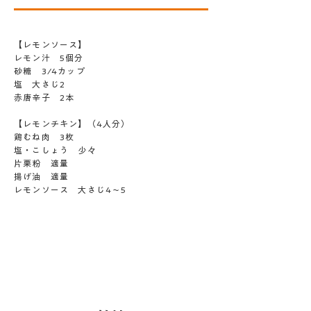
【レモンソース】
レモン汁 5個分
砂糖 3/4カップ
塩 大さじ2
赤唐辛子 2本
【レモンチキン】（4人分）
鶏むね肉 3枚
塩・こしょう 少々
片栗粉 適量
揚げ油 適量
レモンソース 大さじ4～5