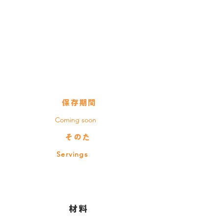
使用している保存びん
テリーヌ
ジャー：
0.5L
保存期間
Coming soon
そのた
Servings
​材料