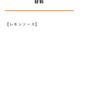
​材料
【レモンソース】
1.赤唐辛子はヘタと種をとりのぞ
き、小口切りにします。
2.材料すべてを混ぜ合わせ、きれい
に洗って熱湯をかけて乾燥させた
保存びんに入れ冷蔵庫で保存しま
す。
【レモンチキン】
1.鶏肉は皮をはがして一口大に切
り、塩、こしょうをふって小麦粉
にまぶします。
2.170度の揚げ油に1を入れ、2～3