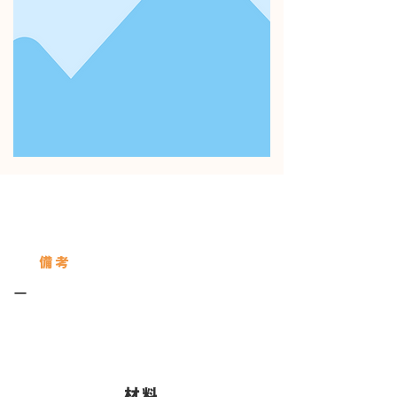
使用している保存びん
Servings
備考
ー
​材料