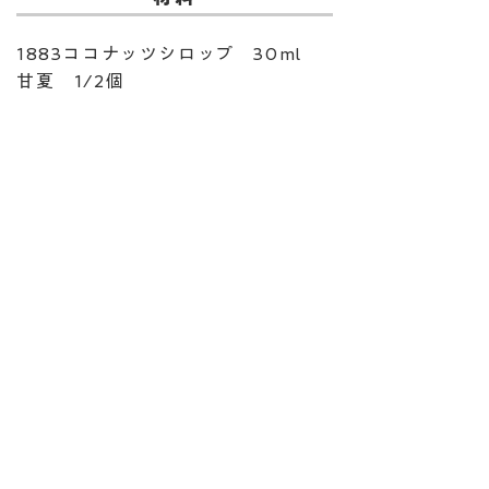
1883ココナッツシロップ 30ml
甘夏 1/2個
​作り方
１．甘夏の皮を剥く。
２．ル・パルフェの中に①を入
れ、ココナッツシロップをかけ
る。