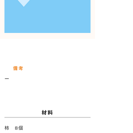
使用している保存びん
Servings
備考
ー
​材料
柿 8個