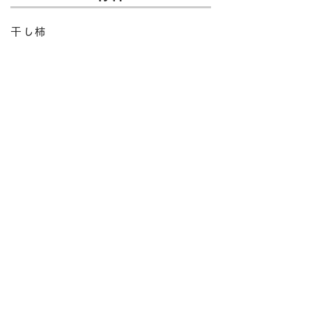
干し柿
​作り方
1. 干し柿のヘタと種を取る。
2. 干し柿をスプーンなどでつぶ
す。