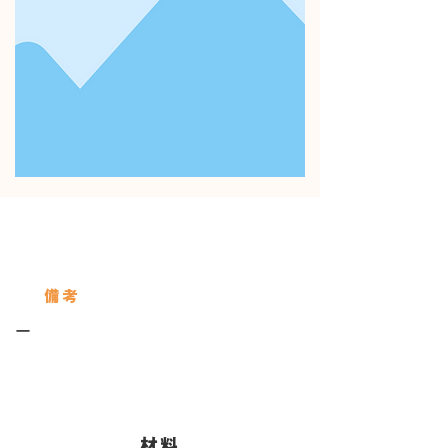
使用している保存びん
Servings
備考
ー
​材料