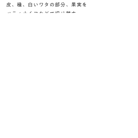
皮、種、白いワタの部分、果実を
ペティナイフなどで切り離す。
3. 白いワタの部分と種はガーゼに
包む。
4. 鍋に（2）、（3）を入れ、水を
注ぎ火にかけて20分ほど煮る。
5. ガーゼを取り出し、はちみつを
入れて、水分がなくなるまで煮
る。
6. ルパルフェの保存びんにレモン
とオレンジの皮を色取りよく入れ
ていく。
7. 最後に残りの果実を注ぎ入れ
る。