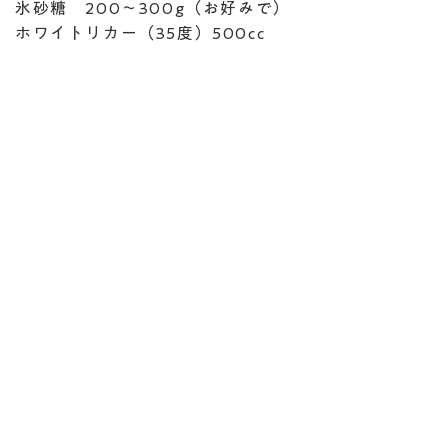
氷砂糖 200～300g（お好みで）
ホワイトリカー（35度）500cc
​作り方
1. 柿は良く洗い水気をとります。
皮をつけたまま、八等分にくし切
りします。
2. 清潔な保存瓶に柿、氷砂糖、ホ
ワイトリカー入れる。