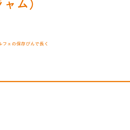
ジャム）
ルフェの保存びんで長く
いる保存びん
rvings