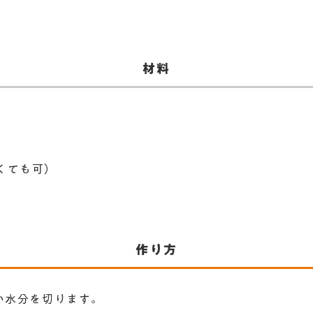
​材料
くても可）
​作り方
洗い水分を切ります。