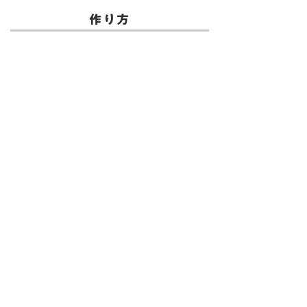
作り方
coming soon
レシピページに戻る
イベントレシピに戻る