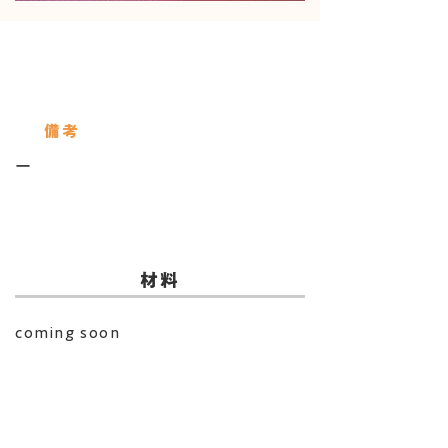
使用している保存びん
ダブルキャップジャー
備考
ー
​材料
coming soon