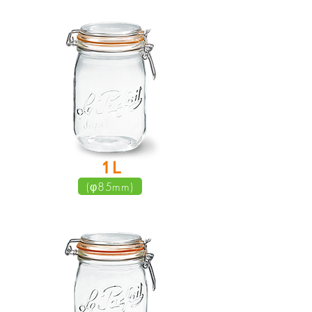
​1 L
(φ85mm)