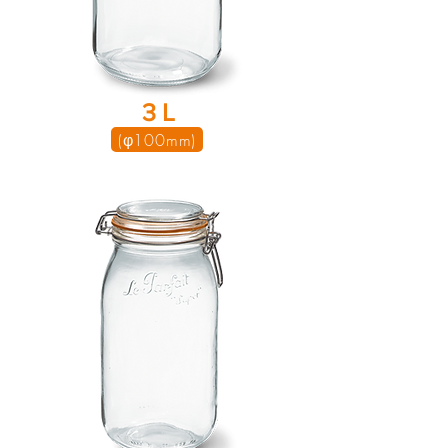
​3 L
(φ100mm)