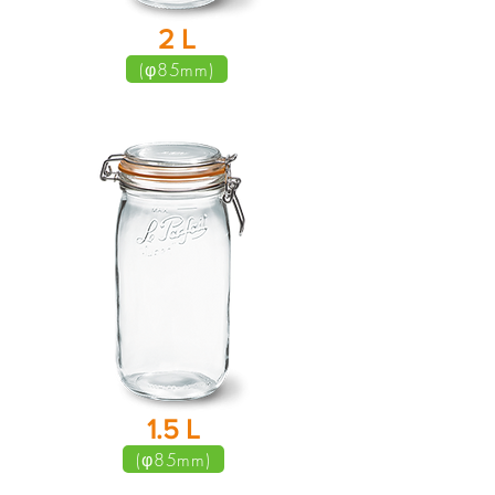
​2 L
(φ85mm)
​1.5 L
(φ85mm)