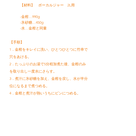
【材料】 ボーカルジャー 2L用
-金柑…990g
-氷砂糖…450g
-水…金柑と同量
【手順】
1．金柑をキレイに洗い、ひとつひとつに竹串で
穴をあける。
2．たっぷりのお湯で5分程加煮た後、金柑のみ
を取り出し一度水にさらす。
3．煮汁に氷砂糖を加え、金柑を戻し、水が半分
位になるまで煮つめる。
4．金柑と煮汁が熱いうちにビンにつめる。
レシピトップへ