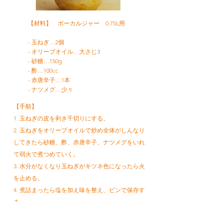
【材料】 ボーカルジャー 0.75L用
- 玉ねぎ…2個
- オリーブオイル…大さじ3
- 砂糖…150g
- 酢…100cc
- 赤唐辛子…1本
- ナツメグ…少々
【手順】
1. 玉ねぎの皮を剥き千切りにする。
2. 玉ねぎをオリーブオイルで炒め全体がしんなり
してきたら砂糖、酢、赤唐辛子、ナツメグをいれ
て弱火で煮つめていく。
3. 水分がなくなり玉ねぎがキツネ色になったら火
を止める。
4. 煮詰まったら塩を加え味を整え、ビンで保存す
る。