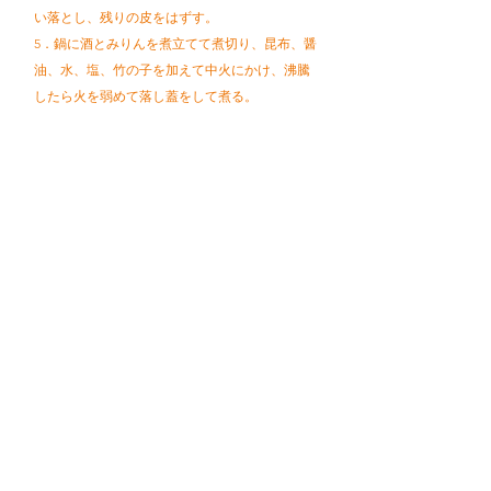
い落とし、残りの皮をはずす。
5．鍋に酒とみりんを煮立てて煮切り、昆布、醤
油、水、塩、竹の子を加えて中火にかけ、沸騰
したら火を弱めて落し蓋をして煮る。
6．煮汁がなくなったら出来上がり。ビンに入れ
冷蔵庫で保存する。食べる時は木の芽を添え
て。
レシピトップへ