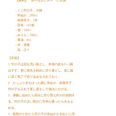
【材料】 ボーカルジャー 0.75L用
- ミニ竹の子…30個
- 米ぬか…200cc
- 赤唐辛子…1本
- 昆布…小1枚
- 酒…100cc
- みりん…100cc
- 醤油…8cc
- 水…適量
- 塩…少々
【手順】
1. 竹の子は泥を洗い落とし、外側の皮を2～3枚
はずす。更に穂先を斜めに切り落とし、皮に縦
に深く包丁で切り込みを入れておく。
2．たっぷり水をはった鍋に米ぬか、赤唐辛子、
竹の子を入れて落し蓋をして強火にかける。
3．沸騰し始めたら弱火に切り替え約30分加熱す
る。竹の子の太い部分に竹串が通ったら火を止
める。
4．粗熱がとれたら竹の子の米ぬかをきれいに洗