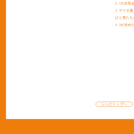
2. 1の水
3. マリ
ひと煮たち
4. 3が冷
レシピトップへ