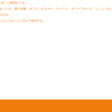
気を切って粗熱をとる。
ネ液をつくる。鍋に砂糖、白ワインビネガー、ローリエ、オリーブオイル、こしょうを
させる。
めたら2と3をビンに入れて保存する。