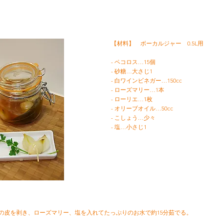
【材料】 ボーカルジャー 0.5L用
- ペコロス…15個
- 砂糖…大さじ1
- 白ワインビネガー…150cc
- ローズマリー…1本
- ローリエ…1枚
- オリーブオイル…50cc
- こしょう…少々
- 塩…小さじ1
ロスの皮を剥き、ローズマリー、塩を入れてたっぷりのお水で約15分茹でる。