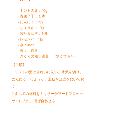
- ミントの葉：40g
- 青唐辛子：１本
- にんにく：2片
- しょうが：10g
- 紫たまねぎ：1個
- レモン汁：1個
- 水：45cc
- 塩： 適量
- ざくろの種：適量 （無くても可）
【手順】
1.ミントの葉はきれいに洗い、水気を切り、
にんにく、しょうが、玉ねぎは皮をむいてお
く
2.すべての材料をミキサーかフードプロセッ
サーに入れ、混ぜ合わせる
レシピトップへ