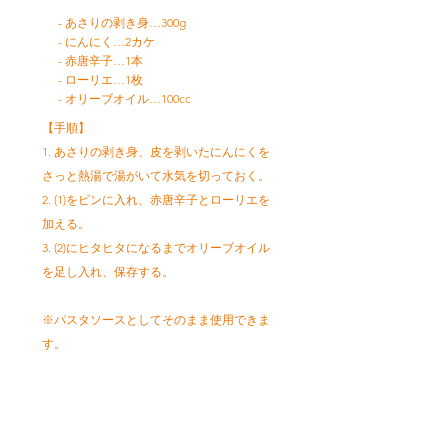
- あさりの剥き身…300g
- にんにく…2カケ
- 赤唐辛子…1本
- ローリエ…1枚
- オリーブオイル…100cc
【手順】
1. あさりの剥き身、皮を剥いたにんにくを
さっと熱湯で湯がいて水気を切っておく。
2. (1)をビンに入れ、赤唐辛子とローリエを
加える。
3. (2)にヒタヒタになるまでオリーブオイル
を足し入れ、保存する。
※パスタソースとしてそのまま使用できま
す。
レシピトップへ