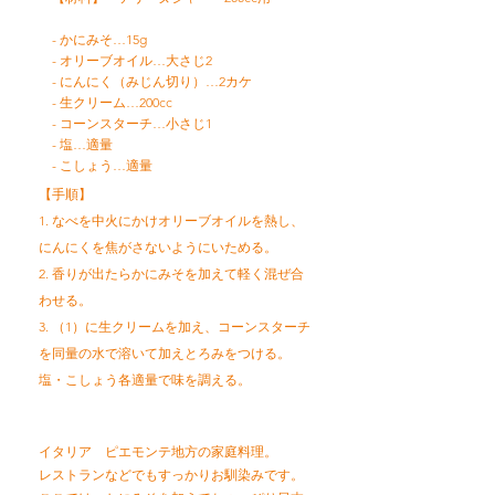
- かにみそ…15g
- オリーブオイル…大さじ2
- にんにく（みじん切り）…2カケ
- 生クリーム…200cc
- コーンスターチ…小さじ1
- 塩…適量
- こしょう…適量
【手順】
1. なべを中火にかけオリーブオイルを熱し、
にんにくを焦がさないようにいためる。
2. 香りが出たらかにみそを加えて軽く混ぜ合
わせる。
3. （1）に生クリームを加え、コーンスターチ
を同量の水で溶いて加えとろみをつける。
塩・こしょう各適量で味を調える。
イタリア ピエモンテ地方の家庭料理。
レストランなどでもすっかりお馴染みです。