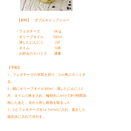
【材料】 ダブルキャップジャー
-
フェタチーズ 180ｇ
- オリーブオイル
500ml
- 潰したにんにく 2片
- タイム 10本
- お好みのスパイス 適量
【手順】
1．フェタチーズの水気を切り、2cm角にカットす
る。
2．鍋にオリーブオイル500ml、潰したにんにく2
片、タイム10本を入れ、極弱火にかけて約1時間加
熱したあと、火から外し粗熱を取る→A
3．AとフェタチーズをLe Parfaitに入れ、蓋をした
後氷水に入れて冷やす。