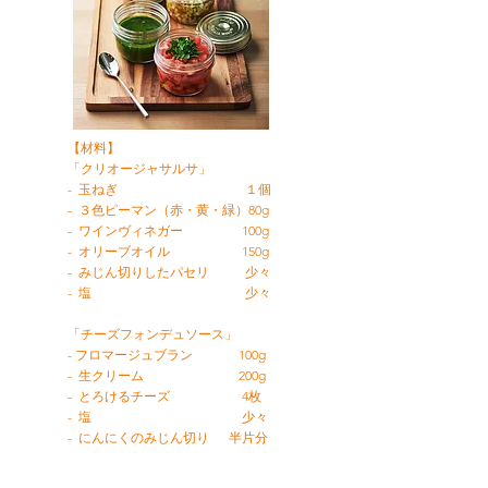
【材料】
​「クリオージャサルサ」
- 玉ねぎ １個
- ３色ピーマン（赤・黄・緑）80g
- ワインヴィネガー 100g
- オリーブオイル 150g
- みじん切りしたパセリ 少々
- 塩 少々
​「チーズフォンデュソース」
-
フロマージュブラン 100g
- 生クリーム 200g
- とろけるチーズ 4枚
- 塩 少々
- にんにくのみじん切り 半片分