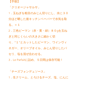
【手順】
​「クリオージャサルサ」
1．玉ねぎを粗目のみじん切りにし、水に３０
分ほど晒した後キッチンペーパーで水気を取
る。＝１
2．三色ピーマン（赤・黄・緑）８０gを玉ね
ぎと同じくらいの大きさに細かく切
り、“１”とカットしたピーマン、ワインヴィ
ネガー、オリーブオイル、みじん切りしたパ
セリ、塩を混ぜ合わせる。
3．Le Parfaitに詰め、５日間は保存可能！
「チーズフォンデュソース」
1．生クリーム、とろけるチーズ、塩、にんに
くのみじんを鍋に入れ、滑らかになるまで火
にかける。
2．火から下ろし、粗熱を取った後にフロマー
ジュブランを加え、かき混ぜる。
3．Le Parfaitに詰め、お好みで黒胡椒をふりか