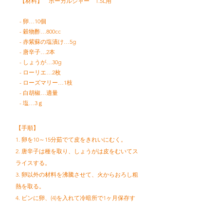
【材料】 ボーカルジャー 1.5L用
- 卵…10個
- 穀物酢…800cc
- 赤紫蘇の塩漬け…5g
- 唐辛子…2本
- しょうが…30g
- ローリエ…2枚
- ローズマリー…1枝
- 白胡椒…適量
- 塩…3ｇ
【手順】
1. 卵を10～15分茹でて皮をきれいにむく。
2. 唐辛子は種を取り、しょうがは皮をむいてス
ライスする。
3. 卵以外の材料を沸騰させて、火からおろし粗
熱を取る。
4. ビンに卵、(4)を入れて冷暗所で1ヶ月保存す
る。