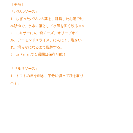
【手順】
​「バジルソース」
1．ちぎったバジルの葉を、沸騰したお湯で約
30秒ゆで、氷水に落として水気を固く絞る＝A
2．ミキサーにA、粉チーズ、オリーブオイ
ル、アーモンドスライス、にんにく、塩をい
れ、滑らかになるまで撹拌する。
3．Le Parfaitで１週間は保存可能！
「サルサソース」
1．トマトの皮を剥き、半分に切って種を取り
出す。
2．みじん切りにしたイタリアンパセリ・にん
にく、ワインヴィネガー、オリーブオイル塩
を加え味を調える。
3．Le Parfaitにつめ、お好みでパセリを飾って
完成！