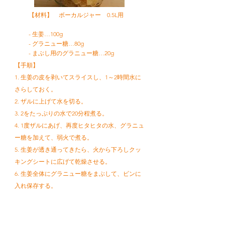
【材料】 ボーカルジャー 0.5L用
- 生姜…100g
- グラニュー糖…80g
- まぶし用のグラニュー糖…20g
【手順】
1. 生姜の皮を剥いてスライスし、1～2時間水に
さらしておく。
2. ザルに上げて水を切る。
3. 2をたっぷりの水で20分程煮る。
4. 1度ザルにあげ、再度ヒタヒタの水、グラニュ
ー糖を加えて、弱火で煮る。
5. 生姜が透き通ってきたら、火から下ろしクッ
キングシートに広げて乾燥させる。
6. 生姜全体にグラニュー糖をまぶして、ビンに
入れ保存する。
レシピトップへ