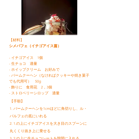
【材料】
シメパフェ（イチゴアイス篇）
- イチゴアイス 1個
- 生チョコ 適量
- ホイップクリーム お好みで
- バームクーヘン（なければクッキーや焼き菓子
でも代用可） 50g
- 飾りに 食用花 2，3個
- ストロベリーシロップ 適量
【手順】
1. バームクーヘンを1cmほどに角切りし、ル・
パルフェの底にいれる
2. 1.の上にイチゴアイスを大き目のスプーンに
丸くくり抜き上に乗せる
3. 2.の上に生チョコレートを隙間に入れる