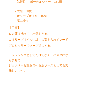
【材料】 ボーカルジャー 0.5L用
- 大葉…30枚
- オリーブオイル…15cc
- 塩…少々
【手順】
1. 大葉は洗って、水気をとる。
2. オリーブオイル、塩、大葉を入れてフード
プロセッサーでソース状にする。
ドレッシングとしてだけでなく、パスタにか
らませて
ジェノベーゼ風お肉やお魚ソースとしても美
味しいです。
レシピトップへ