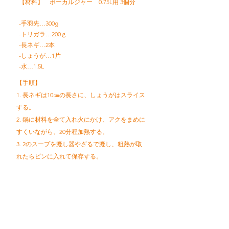
【材料】 ボーカルジャー 0.75L用 3個分
-手羽先…300g
-トリガラ…200ｇ
-長ネギ…2本
-しょうが…1片
-水…1.5L
【手順】
1. 長ネギは10㎝の長さに、しょうがはスライス
する。
2. 鍋に材料を全て入れ火にかけ、アクをまめに
すくいながら、20分程加熱する。
3. 2のスープを漉し器やざるで漉し、粗熱が取
れたらビンに入れて保存する。
レシピトップへ