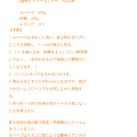
【材料】テリーヌジャー 350cc用
- ルバーブ…600g
- 砂糖…200g
- レモン汁…少々
【手順】
1. ルバーブはきれいに洗い、皮は剥かずに汚い
ところを掃除し、1～2㎝の長さに切る。
2. （1）を鍋に入れ、砂糖をまぶして2～3時間置
いておく。（水分が出るので加熱した際焦げに
くくなります。）
3. （2）にレモン汁を入れ火にかける。
4. 熱が入るとすぐにやわらかくなるので、焦げ
つかないようにヘラでかき回しながら加熱す
る。
5. 約10分～15分で全体が溶けペースト状になっ
たら出来上がり。
富士吉田の道の駅で発見！早速購入してジャム
をつくりました。
ルバーブはりんごに似たような酸味とアンズの