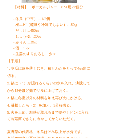
【材料】 ボーカルジャー 0.5L用×2個分
- 冬瓜（中玉）…1/2個
- 桜エビ（乾燥や冷凍でもよい）…50g
- だし汁…450㏄
- しょうゆ…20㏄
- みりん…30㏄
- 酒…15㏄
- 生姜のすりおろし…少々
【手順】
1. 冬瓜は皮を薄くむき、種とわたをとって4㎝角に
切る。
2. 鍋に（1）が隠れるくらいの水を入れ、沸騰して
から15分ほど茹でザルに上げておく。
3. 鍋に冬瓜以外の材料を加え再び火にかける。
4. 沸騰したら（2）を加え、5分程煮る。
5. 火を止め、粗熱が取れるまで冷やしビンに入れ
て冷蔵庫でさらに冷やしてからいただく。
夏野菜の代表格、冬瓜は95％以上が水分です。